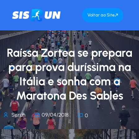
Voltar ao Site
Raíssa Zortea se prepara
para prova duríssima na
Itália e sonha com a
Maratona Des Sables
Sisrun
09/04/2018
0