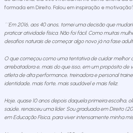
formada em Direito. Falou em inspiração e motivação?
´´Em 2016, aos 40 anos, tomei uma decisão que mudar
praticar atividade física. Não foi fácil. Como muitas mul
desafios naturais de começar algo novo já na fase adult
O que começou como uma tentativa de cuidar melhor 
arrebatadora e, mais do que isso, em um propósito de v
atleta de alta performance, treinadora e personal train
identidade, mais forte, mais saudável e mais feliz.
Hoje, quase 10 anos depois daquela primeira escolha, o
saúde, renasceu uma líder. Sou graduada em Direito (2
em Educação Física, para viver intensamente minha miss