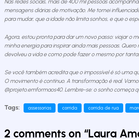
Nas redes sociais, mais de 400 mil pessoas acompanha
mensagens diárias de motivação. Me tornei influenciado
para mudar, que a idade não limita sonhos, e que o espo
Agora, estou pronta para dar um novo passo: viajar o m
minha energia para inspirar ainda mais pessoas. Quero
devolveu a vida e como pode fazer o mesmo por tantas
Se você também acredita que o impossível é só uma qu
O movimento é contínuo. A transformação é real. Vamos
@projeto.emformaos40. Lembre-se: o sonho começa qua
Tags:
assessorias
corrida
corrida de rua
mar
2 comments on “
Laura Ama