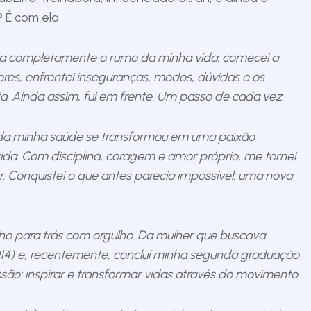
 É com ela.
ia completamente o rumo da minha vida: comecei a
heres, enfrentei inseguranças, medos, dúvidas e os
a. Ainda assim, fui em frente. Um passo de cada vez.
da minha saúde se transformou em uma paixão
ida. Com disciplina, coragem e amor próprio, me tornei
er. Conquistei o que antes parecia impossível: uma nova
lho para trás com orgulho. Da mulher que buscava
014) e, recentemente, concluí minha segunda graduação
ão: inspirar e transformar vidas através do movimento.