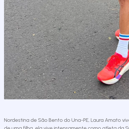
Nordestina de São Bento do Una-PE, Laura Amato viv
de uma filha, ela vive intensamente como atleta da Sub