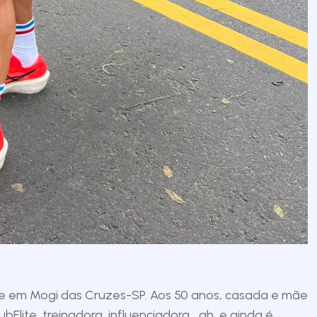
e em Mogi das Cruzes-SP. Aos 50 anos, casada e mãe
Elite, treinadora, influenciadora… ah, e ainda é