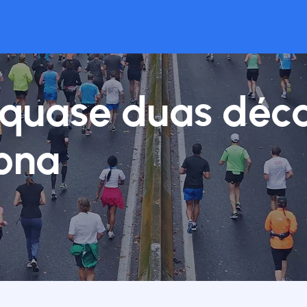
 quase duas déca
ona