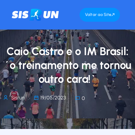
Voltar ao Site
Caio Castro e o IM Brasil:
´o treinamento me tornou
outro cara!`
Sisrun
19/05/2023
0